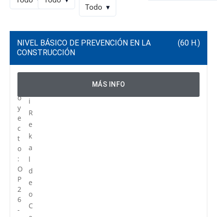
Todo
▾
NIVEL BÁSICO DE PREVENCIÓN EN LA
(60 H.)
CONSTRUCCIÓN
P
C
MÁS INFO
r
e
o
i
y
R
e
e
c
k
t
a
o
:
l
O
d
P
e
2
o
6
C
-