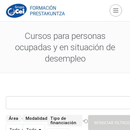
Cursos para personas
ocupadas y en situación de
desempleo
⟲
⟲
Área
Modalidad
Tipo de
⟲
REINICIAR FILTRO
financiación
Todo
▾
Todo
▾