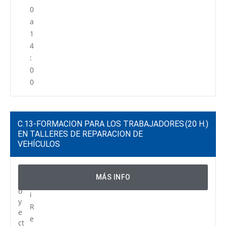
0
a
1
4
:
0
0
C.13-FORMACION PARA LOS TRABAJADORES
(20 H.)
EN TALLERES DE REPARACION DE
VEHÍCULOS
P
C
MÁS INFO
r
e
o
i
y
R
e
e
ct