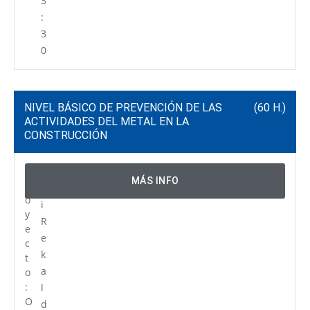
3
:
3
0
NIVEL BÁSICO DE PREVENCIÓN DE LAS
(60 H.)
ACTIVIDADES DEL METAL EN LA
CONSTRUCCIÓN
P
C
MÁS INFO
r
e
o
i
y
R
e
e
c
k
t
a
o
:
l
O
d