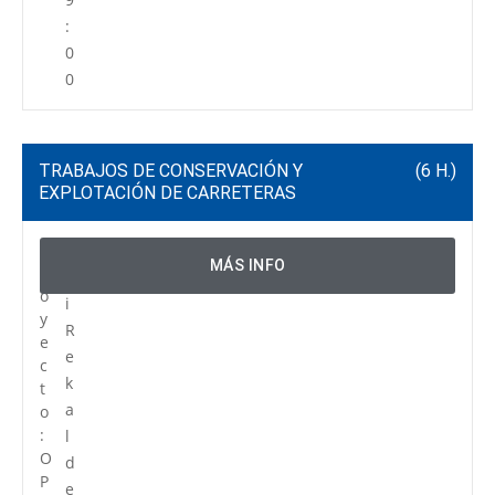
:
0
0
TRABAJOS DE CONSERVACIÓN Y
(6 H.)
EXPLOTACIÓN DE CARRETERAS
P
C
MÁS INFO
r
e
o
i
y
R
e
e
c
k
t
a
o
:
l
O
d
P
e