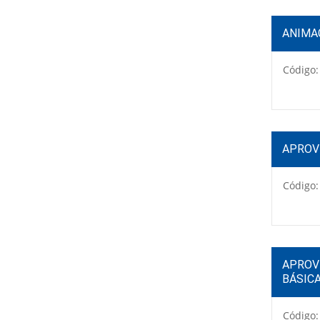
ANIMAC
Código:
APROV
Código:
APROV
BÁSIC
Código: