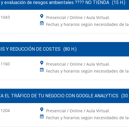
s y evaluación de riesgos ambientales ???? NO TIENDA
(15 H.)
 1043
Presencial / Online / Aula Virtual.
Fechas y horarios según necesidades de l
IS Y REDUCCIÓN DE COSTES
(80 H.)
 1160
Presencial / Online / Aula Virtual.
Fechas y horarios según necesidades de l
A EL TRÁFICO DE TU NEGOCIO CON GOOGLE ANALYTICS
(30 
 1204
Presencial / Online / Aula Virtual.
Fechas y horarios según necesidades de l