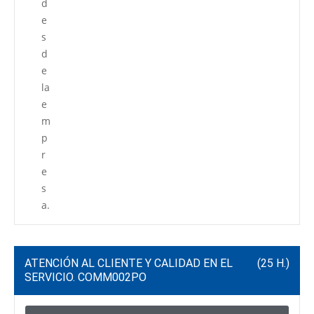
d
e
s
d
e
la
e
m
p
r
e
s
a.
ATENCIÓN AL CLIENTE Y CALIDAD EN EL
(25 H.)
SERVICIO. COMM002PO
C
P