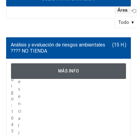
⟲
Área
Todo
▾
Análisis y evaluación de riesgos ambientales
(15 H.)
???? NO TIENDA
C
P
MÁS INFO
ó
r
d
e
i
s
g
e
o
n
:
ci
1
0
a
4
l
3
/