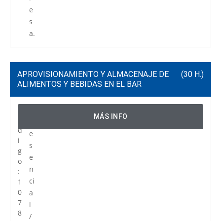
e
s
a.
APROVISIONAMIENTO Y ALMACENAJE DE
(30 H.)
ALIMENTOS Y BEBIDAS EN EL BAR
C
P
MÁS INFO
ó
r
d
e
i
s
g
e
o
n
:
ci
1
0
a
7
l
8
/