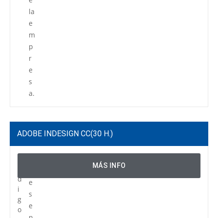
la
e
m
p
r
e
s
a.
ADOBE INDESIGN CC
(30 H.)
C
P
MÁS INFO
ó
r
d
e
i
s
g
e
o
n