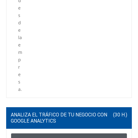
d
e
s
d
e
la
e
m
p
r
e
s
a.
ANALIZA EL TRÁFICO DE TU NEGOCIO CON
(30 H.)
GOOGLE ANALYTICS
C
P