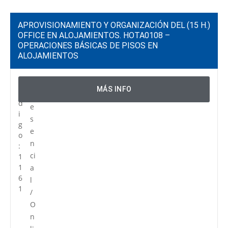
APROVISIONAMIENTO Y ORGANIZACIÓN DEL
(15 H.)
OFFICE EN ALOJAMIENTOS. HOTA0108 –
OPERACIONES BÁSICAS DE PISOS EN
ALOJAMIENTOS
C
P
MÁS INFO
ó
r
d
e
i
s
g
e
o
n
:
ci
1
1
a
6
l
1
/
O
n