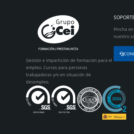
SOPORT
Pincha en
nuestro s
CON
Gestión e impartición de formación para el
empleo. Cursos para personas
trabajadoras y/o en situación de
desempleo.