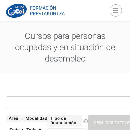
Cursos para personas
ocupadas y en situación de
desempleo
⟲
⟲
Área
Modalidad
Tipo de
⟲
REINICIAR FILTRO
financiación
Todo
▾
Todo
▾