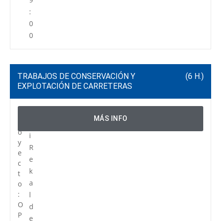
:
0
0
TRABAJOS DE CONSERVACIÓN Y
(6 H.)
EXPLOTACIÓN DE CARRETERAS
P
C
MÁS INFO
r
e
o
i
y
R
e
e
c
k
t
a
o
:
l
O
d
P
e