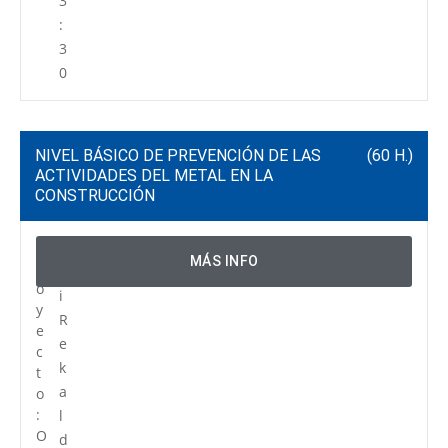
3
:
3
0
NIVEL BÁSICO DE PREVENCIÓN DE LAS
(60 H.)
ACTIVIDADES DEL METAL EN LA
CONSTRUCCIÓN
P
C
MÁS INFO
r
e
o
i
y
R
e
e
c
k
t
a
o
:
l
O
d