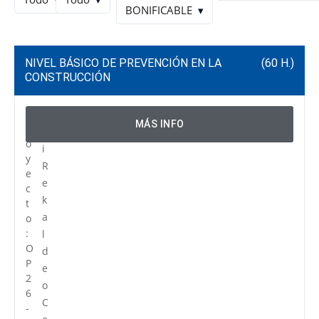
BONIFICABLE
▾
NIVEL BÁSICO DE PREVENCIÓN EN LA
(60 H.)
CONSTRUCCIÓN
P
C
MÁS INFO
r
e
o
i
y
R
e
e
c
k
t
a
o
:
l
O
d
P
e
2
o
6
C
-