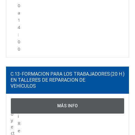
0
a
1
4
:
0
0
C.13-FORMACION PARA LOS TRABAJADORES
(20 H.)
EN TALLERES DE REPARACION DE
VEHÍCULOS
P
C
MÁS INFO
r
e
o
i
y
R
e
e
ct