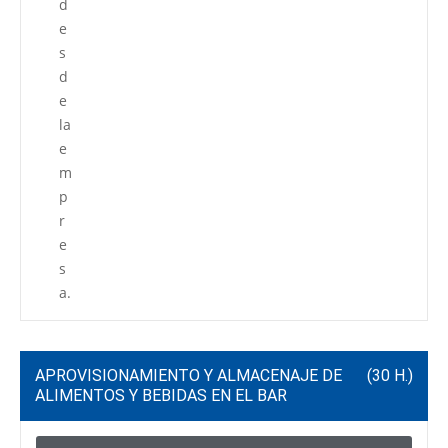
d
e
s
d
e
la
e
m
p
r
e
s
a.
APROVISIONAMIENTO Y ALMACENAJE DE
(30 H.)
ALIMENTOS Y BEBIDAS EN EL BAR
C
P