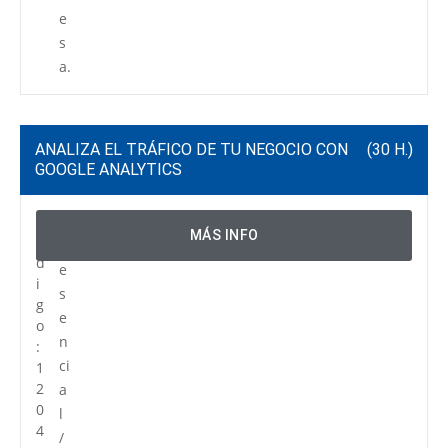
e
s
a.
ANALIZA EL TRÁFICO DE TU NEGOCIO CON
(30 H.)
GOOGLE ANALYTICS
C
P
MÁS INFO
ó
r
d
e
i
s
g
e
o
n
:
ci
1
2
a
0
l
4
/