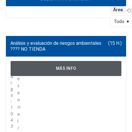
⟲
Área
Todo
▾
Análisis y evaluación de riesgos ambientales
(15 H.)
???? NO TIENDA
C
P
MÁS INFO
ó
r
d
e
i
s
g
e
o
n
:
ci
1
0
a
4
l
3
/