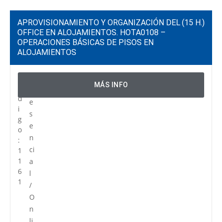
APROVISIONAMIENTO Y ORGANIZACIÓN DEL
(15 H.)
OFFICE EN ALOJAMIENTOS. HOTA0108 –
OPERACIONES BÁSICAS DE PISOS EN
ALOJAMIENTOS
C
P
MÁS INFO
ó
r
d
e
i
s
g
e
o
n
:
ci
1
1
a
6
l
1
/
O
n
li