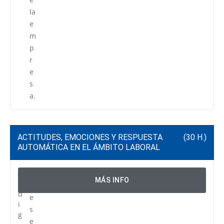
la
e
m
p
r
e
s
a.
ACTITUDES, EMOCIONES Y RESPUESTA
(30 H.)
AUTOMÁTICA EN EL ÁMBITO LABORAL
C
P
MÁS INFO
ó
r
d
e
i
s
g
e