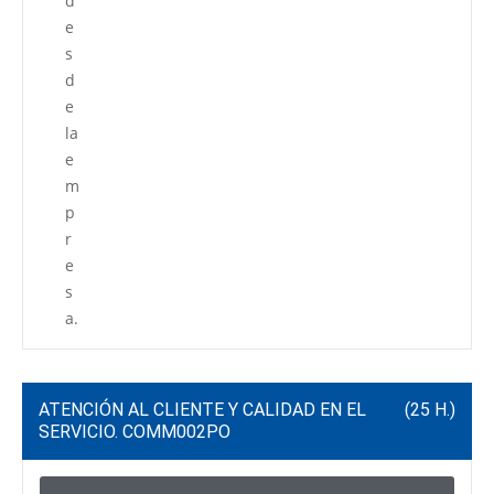
d
e
s
d
e
la
e
m
p
r
e
s
a.
ATENCIÓN AL CLIENTE Y CALIDAD EN EL
(25 H.)
SERVICIO. COMM002PO
C
P